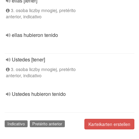
ellas [tener]
3. osoba liczby mnogiej, pretérito
anterior, indicativo
ellas hubieron tenido
Ustedes [tener]
3. osoba liczby mnogiej, pretérito
anterior, indicativo
Ustedes hubieron tenido
Indicativo
Pretérito anterior
Karteikarten erstellen