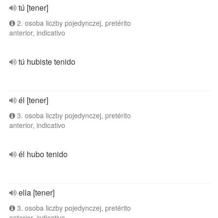
tú [tener]
2. osoba liczby pojedynczej, pretérito
anterior, indicativo
tú hubiste tenido
él [tener]
3. osoba liczby pojedynczej, pretérito
anterior, indicativo
él hubo tenido
ella [tener]
3. osoba liczby pojedynczej, pretérito
anterior, indicativo