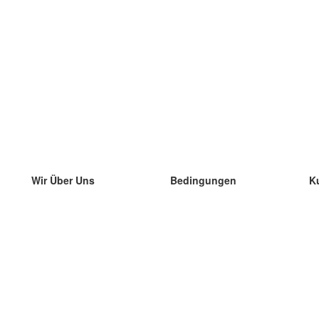
Wir Über Uns
Bedingungen
K
unser Team
100% Garantie
di
Blog
Datenschutzrichtlinie
di
Vorschriften
di
In Kontakt Treten
BIPR
di
kontaktieren
di
Mehr
di
Hilfe
neue Download
Häufig gestellte Fragen
einige Blogs
Katalog