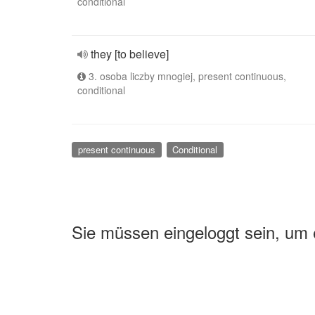
conditional
they [to believe]
3. osoba liczby mnogiej, present continuous,
conditional
present continuous
Conditional
Sie müssen eingeloggt sein, um