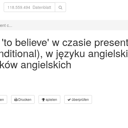
nt c...
to believe' w czasie presen
onditional), w języku angiels
ków angielskich
en
Drucken
spielen
überprüfen