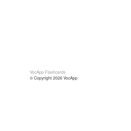
VocApp Flashcards
© Copyright 2026 VocApp
02-798 Mielczarskiego 8/58
Warsaw, Poland (EU)