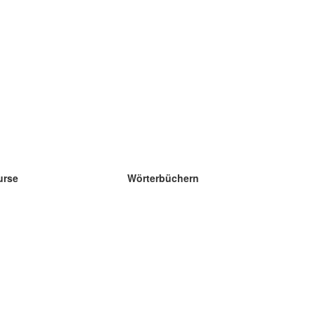
urse
Wörterbüchern
e Wissenschaft Englisch
e Wissenschaft Spanisch
e Wissenschaft Französisch
e Wissenschaft Russisch
e Wissenschaft Norwegisch
e Wissenschaft Schwedisch