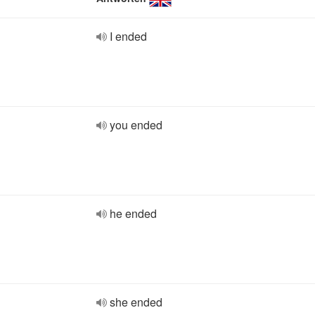
I ended
you ended
he ended
she ended