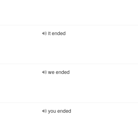
it ended
we ended
you ended