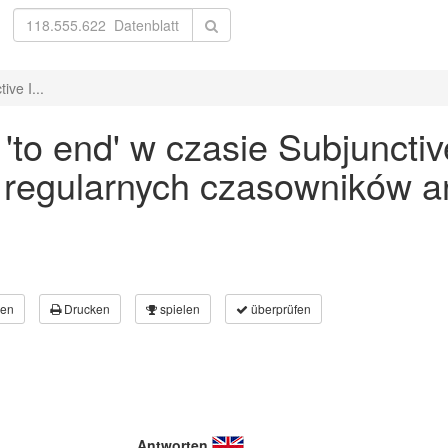
ve I...
to end' w czasie Subjunctiv
 regularnych czasowników an
en
Drucken
spielen
überprüfen
Antworten