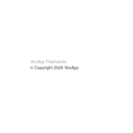
VocApp Flashcards
© Copyright 2026 VocApp
02-798 Mielczarskiego 8/58
Warsaw, Poland (EU)