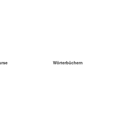
urse
Wörterbüchern
e Wissenschaft Englisch
e Wissenschaft Spanisch
e Wissenschaft Französisch
e Wissenschaft Russisch
e Wissenschaft Norwegisch
e Wissenschaft Schwedisch