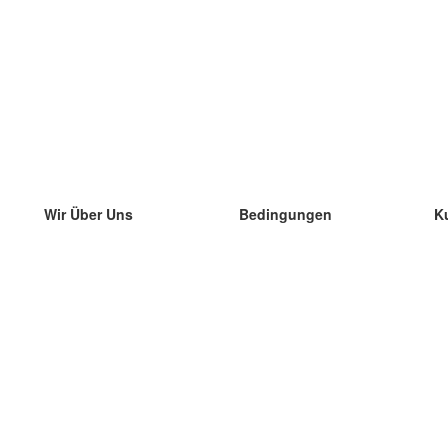
Wir Über Uns
Bedingungen
K
unser Team
100% Garantie
di
Blog
Datenschutzrichtlinie
di
Vorschriften
di
In Kontakt Treten
BIPR
di
kontaktieren
di
Mehr
di
Hilfe
neue Download
Häufig gestellte Fragen
einige Blogs
Katalog