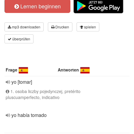
Lernen beginnen
mp3 downloaden
Drucken
spielen
überprüfen
Frage
Antworten
yo [tomar]
1. osoba liczby pojedynczej, pretérito
pluscuamperfecto, indicativo
yo había tomado