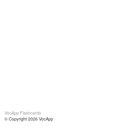
VocApp Flashcards
© Copyright 2026 VocApp
02-798 Mielczarskiego 8/58