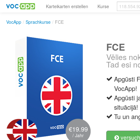
Karteikarten erstellen
Kurse
VocApp
/
Sprachkurse
/
FCE
FCE
Vēlies no
Tad esi no
Apgūsti 
VocApp!
Apgūsti j
situācijā!
Tu un ang
€19.99
/ Jahr
versuch