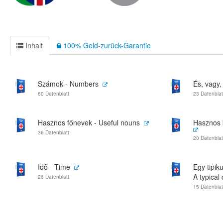
Inhalt
100% Geld-zurück-Garantie
Számok - Numbers
És, vagy, 
60 Datenblatt
23 Datenblat
Hasznos főnevek - Useful nouns
Hasznos k
36 Datenblatt
20 Datenblat
Idő - Time
Egy tipik
A typical
26 Datenblatt
15 Datenblat