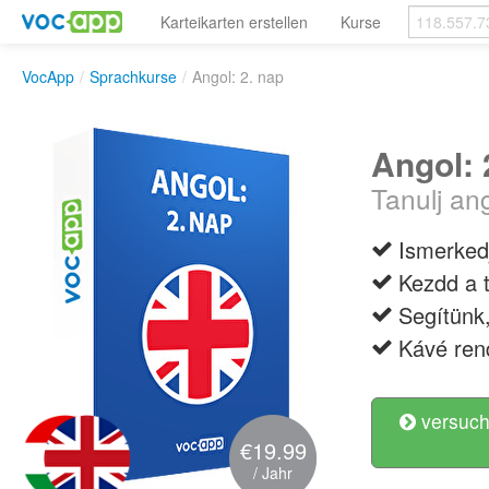
Karteikarten erstellen
Kurse
VocApp
/
Sprachkurse
/
Angol: 2. nap
Angol: 
Tanulj an
Ismerkedj
Kezdd a t
Segítünk,
Kávé ren
versuch
€19.99
/ Jahr