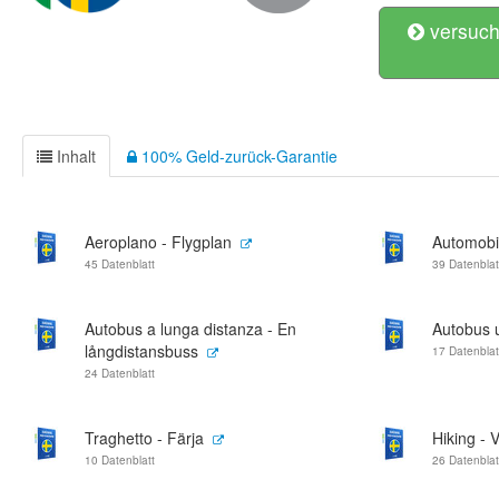
versuch
Inhalt
100% Geld-zurück-Garantie
Aeroplano - Flygplan
Automobil
45 Datenblatt
39 Datenblat
Autobus a lunga distanza - En
Autobus 
långdistansbuss
17 Datenblat
24 Datenblatt
Traghetto - Färja
Hiking - 
10 Datenblatt
26 Datenblat