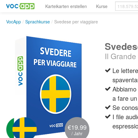
Karteikarten erstellen
Kurse
VocApp
/
Sprachkurse
/
Svedese per viaggiare
Svedese
Il Grande 
Le lettere
spaventa
Abbiamo 
a fare un
Se conosc
I file aud
espressi
€19.99
/ Jahr