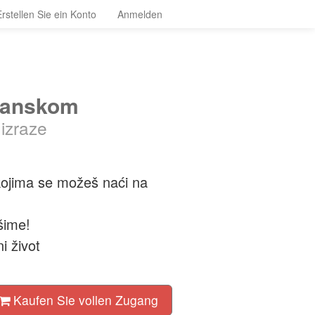
Erstellen Sie ein Konto
Anmelden
ijanskom
 izraze
kojima se možeš naći na
kšime!
i život
Kaufen Sie vollen Zugang