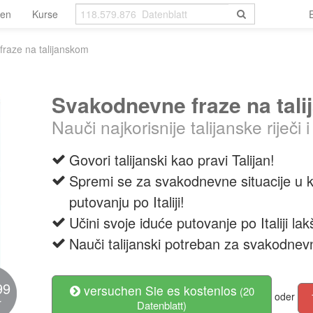
len
Kurse
raze na talijanskom
Svakodnevne fraze na tal
Nauči najkorisnije talijanske riječi i
Govori talijanski kao pravi Talijan!
Spremi se za svakodnevne situacije u 
putovanju po Italiji!
Učini svoje iduće putovanje po Italiji la
Nauči talijanski potreban za svakodnevn
99
versuchen Sie es kostenlos
(20
oder
r
Datenblatt)