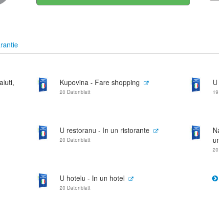
rantie
aluti,
Kupovina - Fare shopping
U 
20 Datenblatt
19
U restoranu - In un ristorante
N
un
20 Datenblatt
20
U hotelu - In un hotel
20 Datenblatt