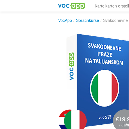
Karteikarten erstel
VocApp
/
Sprachkurse
/
Svakodnevne f
€19.
/ Jah