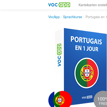
Karteikarten erstel
VocApp
/
Sprachkurse
/
Portugais en 1
100
FRE