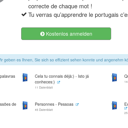
correcte de chaque mot !
Tu verras qu’apprendre le portugais c’
Kostenlos anmelden
r geben es Ihnen, Sie sich so effizient sehen konnte und angenehm kö
palavras
Cela tu connais déjà:) - Isto já
Q
conheces:)
14
11 Datenblatt
essões de
Personnes - Pessoas
Ex
45 Datenblatt
25