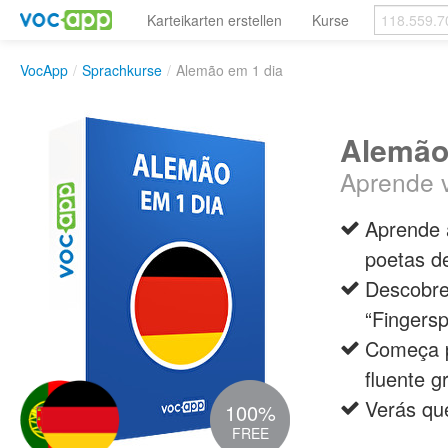
Karteikarten erstellen
Kurse
VocApp
/
Sprachkurse
/
Alemão em 1 dia
Alemão
Aprende v
Aprende 
poetas d
Descobre 
“Fingersp
Começa p
fluente g
Verás qu
100%
FREE