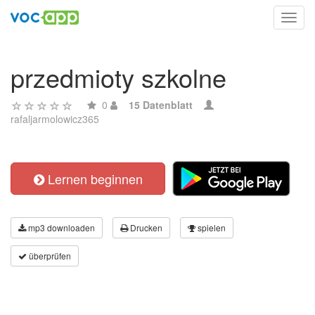
Toggl
navig
przedmioty szkolne
0
15 Datenblatt
rafaljarmolowicz365
Lernen beginnen
mp3 downloaden
Drucken
spielen
überprüfen