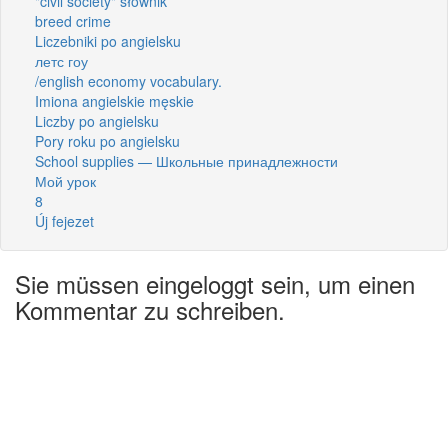
"civil society" słownik
breed crime
Liczebniki po angielsku
летс гоу
/english economy vocabulary.
Imiona angielskie męskie
Liczby po angielsku
Pory roku po angielsku
School supplies — Школьные принадлежности
Мой урок
8
Új fejezet
Sie müssen eingeloggt sein, um einen
Kommentar zu schreiben.