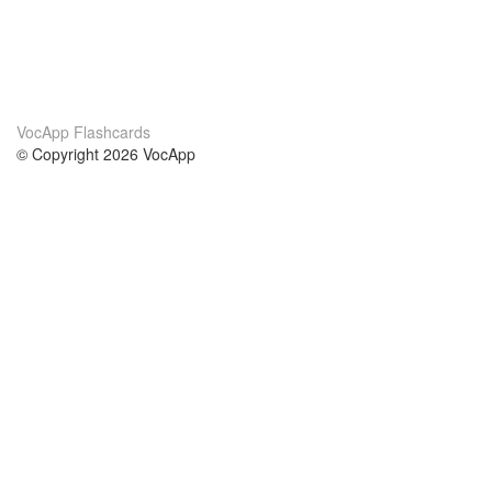
VocApp Flashcards
© Copyright 2026 VocApp
02-798 Mielczarskiego 8/58
Warsaw, Poland (EU)
Wir Über Uns
Bedingungen
unser Team
100% Garantie
Blog
Datenschutzrichtlinie
Vorschriften