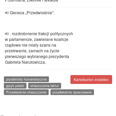
Geneza „Przedwiośnia”:
. rozdrobnienie frakcji politycznych
w parlamencie, zawierane koalicje
rządowe nie miały szans na
przetrwanie, zamach na życie
pierwszego wybranego prezydenta
Gabriela Narutowicza,
przedmioty humanistyczne
Karteikarten erstellen
język polski
streszczenia lektur
Przedwiośnie streszczenie
przedwiośnie opracowanie