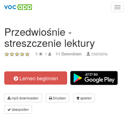
Toggl
navig
Przedwiośnie -
streszczenie lektury
5
1
11 Datenblatt
blablabla
Lernen beginnen
mp3 downloaden
Drucken
spielen
überprüfen