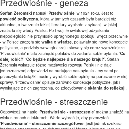
Przedwiośnie - geneza
Stefan Żeromski
napisał ‘
Przedwiośnie
’ w 1924 roku. Jest to
powieść polityczna
, która w tamtych czasach była bardziej niż
aktualna, a tworzenie takiej literatury wynikało z sytuacji, w jakiej
znalazła się wtedy Polska. Po I wojnie światowej odzyskanie
niepodległości nie przyniosło upragnionego spokoju, wręcz przeciwnie
- w Polsce zaczęła się
walka o władzę
, pojawiały się nowe koncepcje
polityczne, a podziały wewnątrz kraju stawały się coraz wyraźniejsze.
‘Przedwiośnie’ miało zachęcić polaków do zadania sobie pytania: ‘
Co
dalej robić?
’ ‘
Co będzie najlepsze dla naszego kraju?
’. Stefan
Żeromski wskazuje różne możliwości rozwoju Polski i nie daje
jednoznacznej odpowiedzi na nurtujące nas pytania - my sami po
przeczytaniu książki musimy wyrobić sobie opinię na poruszone w niej
sprawy. ‘Przedwiośnie’ opisuje zarówno koncepcje polityczne, jak i
wynikające z nich zagrożenia, co zdecydowanie
skłania do refleksji
.
Przedwiośnie - streszczenie
Odpowiedź na hasło ‘
Przedwiośnie - streszczenie
’ można znaleźć na
wielu stronach o lekturach. Warto wybrać je, aby przeczytać
‘
Przedwiośnie’ - streszczenie szczegółowe
, jeśli jednak szukasz
krótkiego streszczenia, to dobrze trafiłeś! Nasza lekcja zawiera nie