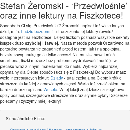
Stefan Żeromski - ‘Przedwiośnie’
oraz inne lektury na Fiszkotece!
Spodobało Ci się ‘Przedwiośnie’? Żeromski napisał też wiele innych
dzieł, m.in.
Ludzie bezdomni
- streszczenie tej lektury również
dostępne jest na Fiszkotece! Dzięki fiszkom poznasz wszystkie sekrety
książek dużo
szybciej i łatwiej
. Nasza metoda pozwoli Ci zarówno na
porządne powtarzanie zagadnień przed testem, jak i na spokojną,
bezstresową naukę gdzie tylko chcesz! Nie musisz nawet mieć
smartfona, fiszki możesz bez problemu wydrukować i nosić je w
plecaku wraz z innymi materiałami do nauki. Wybierz najbardziej
optymalny dla Ciebie sposób i ucz się z Fiszkoteką! Do wyboru masz
wiele interesujących lektur:
Dziady
- tutaj czekają na Ciebie krótkie
streszczenia każdej z omawianych części. Warto też rzucić okiem na
bardzo dobrze opisane
Wesele
. W tej lekcji znajdziesz szczegółowe
opisy postaci, szczegółowe streszczenie oraz słynne cytaty! Szczerze
polecamy i życzymy miłej lektury!
Siehe ähnliche Fiche:
Cierpienia młodego Wertera - streszczenie lektury