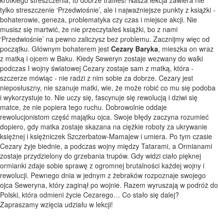
tylko streszczenie ‘Przedwiośnie’, ale i najważniejsze punkty z książki -
bohaterowie, geneza, problematyka czy czas i miejsce akcji. Nie
musisz się martwić, że nie przeczytałeś książki, bo z nami
‘Przedwiośnie’ na pewno zaliczysz bez problemu. Zacznijmy więc od
początku. Głównym bohaterem jest
Cezary Baryka
, mieszka on wraz
z matką i ojcem w Baku. Kiedy Seweryn zostaje wezwany do walki
podczas I wojny światowej Cezary zostaje sam z matką, która -
szczerze mówiąc - nie radzi z nim sobie za dobrze. Cezary jest
nieposłuszny, nie szanuje matki, wie, że może robić co mu się podoba
i wykorzystuje to. Nie uczy się, fascynuje się rewolucją i dziwi się
matce, że nie popiera tego ruchu. Dobrowolnie oddaje
rewolucjonistom część majątku ojca. Swoje błędy zaczyna rozumieć
dopiero, gdy matka zostaje skazana na ciężkie roboty za ukrywanie
księżnej i księżniczek Szczerbatow-Mamajew i umiera. Po tym czasie
Cezary żyje biednie, a podczas wojny między Tatarami, a Ormianami
zostaje przydzielony do grzebania trupów. Gdy widzi ciało pięknej
ormianki zdaje sobie sprawę z ogromnej brutalności każdej wojny i
rewolucji. Pewnego dnia w jednym z żebraków rozpoznaje swojego
ojca Seweryna, który zaginął po wojnie. Razem wyruszają w podróż do
Polski, która odmieni życie Cezarego… Co stało się dalej?
Zapraszamy wzięcia udziału w lekcji!