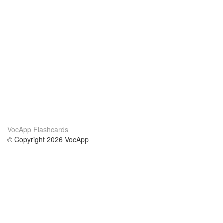
VocApp Flashcards
© Copyright 2026 VocApp
02-798 Mielczarskiego 8/58
Warsaw, Poland (EU)