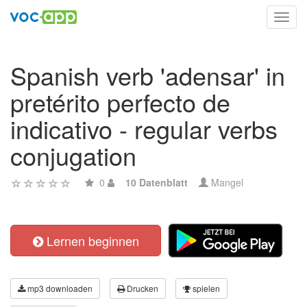
Toggl
navig
Spanish verb 'adensar' in
pretérito perfecto de
indicativo - regular verbs
conjugation
0
10 Datenblatt
Mangel
Lernen beginnen
mp3 downloaden
Drucken
spielen