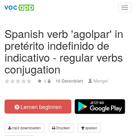
Toggl
navig
Spanish verb 'agolpar' in
pretérito indefinido de
indicativo - regular verbs
conjugation
0
10 Datenblatt
Mangel
Lernen beginnen
mp3 downloaden
Drucken
spielen