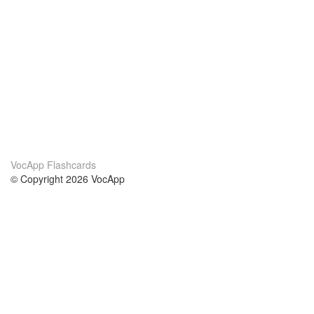
VocApp Flashcards
© Copyright 2026 VocApp
02-798 Mielczarskiego 8/58
Warsaw, Poland (EU)