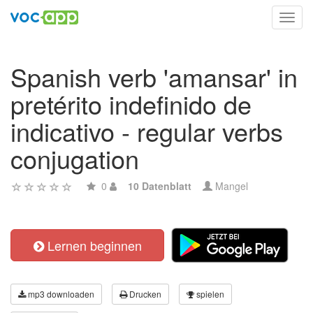
Toggl
navig
Spanish verb 'amansar' in
pretérito indefinido de
indicativo - regular verbs
conjugation
0
10 Datenblatt
Mangel
Lernen beginnen
mp3 downloaden
Drucken
spielen