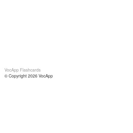
VocApp Flashcards
© Copyright 2026 VocApp
02-798 Mielczarskiego 8/58
Warsaw, Poland (EU)