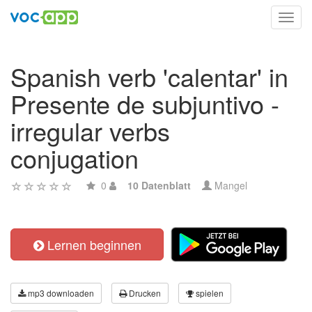
Toggl
navig
Spanish verb 'calentar' in
Presente de subjuntivo -
irregular verbs
conjugation
0
10 Datenblatt
Mangel
Lernen beginnen
mp3 downloaden
Drucken
spielen