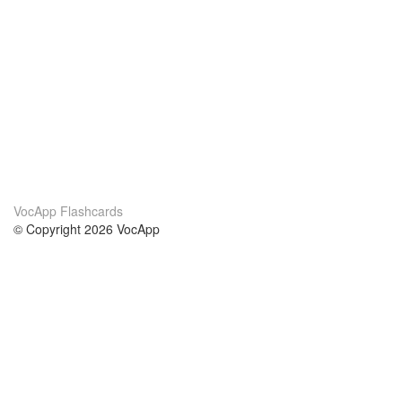
VocApp Flashcards
© Copyright 2026 VocApp
02-798 Mielczarskiego 8/58
Warsaw, Poland (EU)