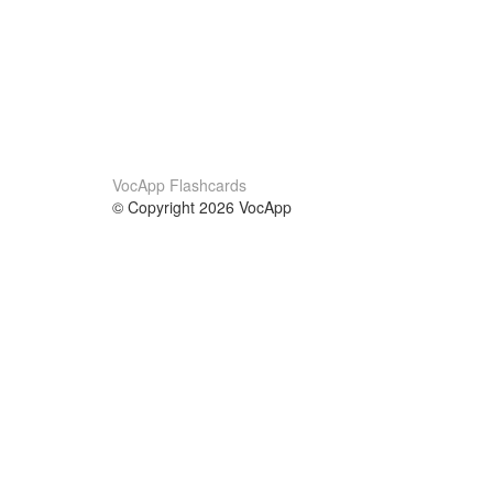
VocApp Flashcards
© Copyright 2026 VocApp
02-798 Mielczarskiego 8/58
Warsaw, Poland (EU)