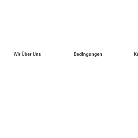
Wir Über Uns
Bedingungen
K
unser Team
100% Garantie
di
Blog
Datenschutzrichtlinie
di
Vorschriften
di
In Kontakt Treten
BIPR
di
kontaktieren
di
Mehr
di
Hilfe
neue Download
Häufig gestellte Fragen
einige Blogs
Katalog