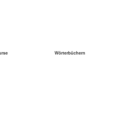
urse
Wörterbüchern
e Wissenschaft Englisch
e Wissenschaft Spanisch
e Wissenschaft Französisch
e Wissenschaft Russisch
e Wissenschaft Norwegisch
e Wissenschaft Schwedisch