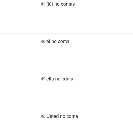
(tú) no comas
él no coma
ella no coma
Usted no coma