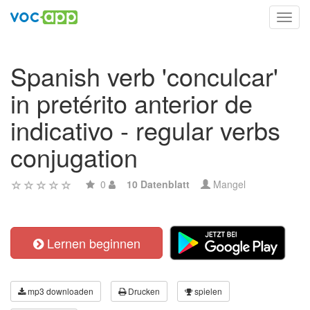
Toggl
navig
Spanish verb 'conculcar'
in pretérito anterior de
indicativo - regular verbs
conjugation
0
10 Datenblatt
Mangel
Lernen beginnen
mp3 downloaden
Drucken
spielen