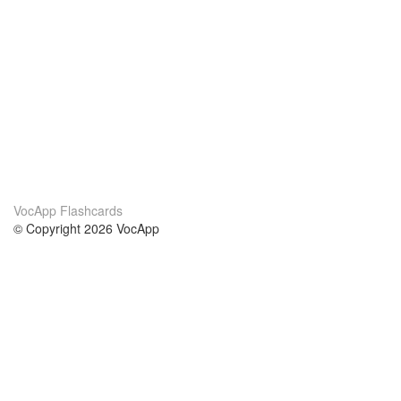
VocApp Flashcards
© Copyright 2026 VocApp
02-798 Mielczarskiego 8/58
Warsaw, Poland (EU)