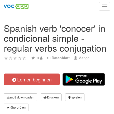
Toggl
navig
Spanish verb 'conocer' in
condicional simple -
regular verbs conjugation
0
10 Datenblatt
Mangel
Lernen beginnen
mp3 downloaden
Drucken
spielen
überprüfen