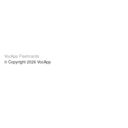
VocApp Flashcards
© Copyright 2026 VocApp
02-798 Mielczarskiego 8/58
Warsaw, Poland (EU)