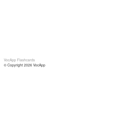
VocApp Flashcards
© Copyright 2026 VocApp
02-798 Mielczarskiego 8/58
Warsaw, Poland (EU)