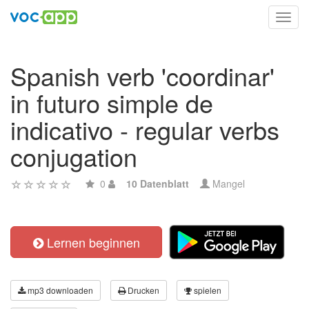
Toggl
navig
Spanish verb 'coordinar'
in futuro simple de
indicativo - regular verbs
conjugation
0
10 Datenblatt
Mangel
Lernen beginnen
mp3 downloaden
Drucken
spielen