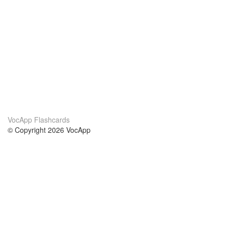
VocApp Flashcards
© Copyright 2026 VocApp
02-798 Mielczarskiego 8/58
Warsaw, Poland (EU)