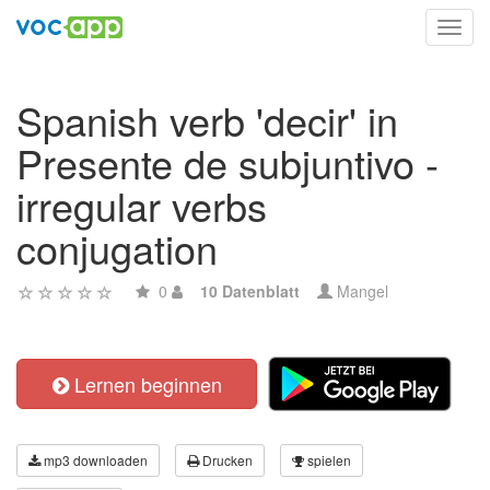
Toggl
navig
Spanish verb 'decir' in
Presente de subjuntivo -
irregular verbs
conjugation
0
10 Datenblatt
Mangel
Lernen beginnen
mp3 downloaden
Drucken
spielen