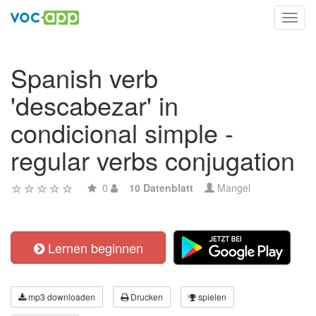
Toggl
navig
Spanish verb
'descabezar' in
condicional simple -
regular verbs conjugation
0
10 Datenblatt
Mangel
Lernen beginnen
mp3 downloaden
Drucken
spielen