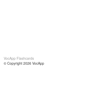
VocApp Flashcards
© Copyright 2026 VocApp
02-798 Mielczarskiego 8/58
Warsaw, Poland (EU)