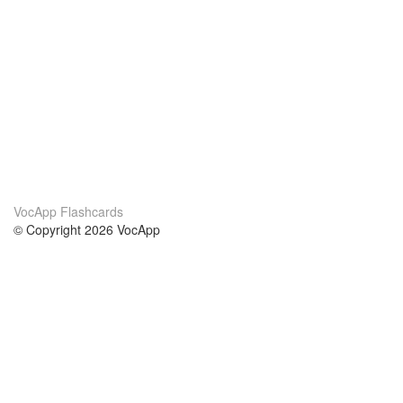
VocApp Flashcards
© Copyright 2026 VocApp
02-798 Mielczarskiego 8/58
Warsaw, Poland (EU)