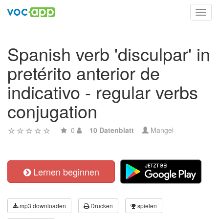
Toggl
navig
Spanish verb 'disculpar' in
pretérito anterior de
indicativo - regular verbs
conjugation
0
10 Datenblatt
Mangel
Lernen beginnen
mp3 downloaden
Drucken
spielen