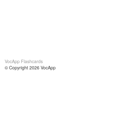
VocApp Flashcards
© Copyright 2026 VocApp
02-798 Mielczarskiego 8/58
Warsaw, Poland (EU)