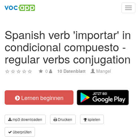
Toggl
navig
Spanish verb 'importar' in
condicional compuesto -
regular verbs conjugation
0
10 Datenblatt
Mangel
Lernen beginnen
mp3 downloaden
Drucken
spielen
überprüfen