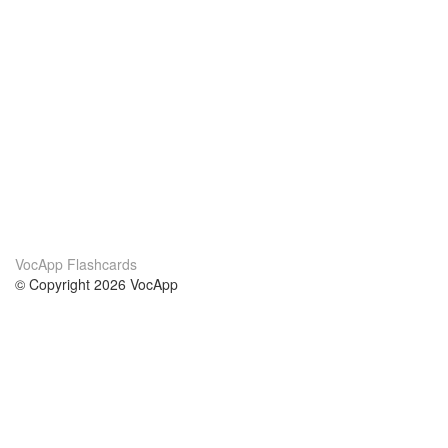
VocApp Flashcards
© Copyright 2026 VocApp
02-798 Mielczarskiego 8/58
Warsaw, Poland (EU)