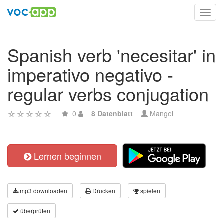
Toggl
navig
Spanish verb 'necesitar' in
imperativo negativo -
regular verbs conjugation
0
8 Datenblatt
Mangel
Lernen beginnen
mp3 downloaden
Drucken
spielen
überprüfen