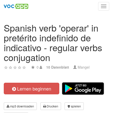
Toggl
navig
Spanish verb 'operar' in
pretérito indefinido de
indicativo - regular verbs
conjugation
0
10 Datenblatt
Mangel
Lernen beginnen
mp3 downloaden
Drucken
spielen