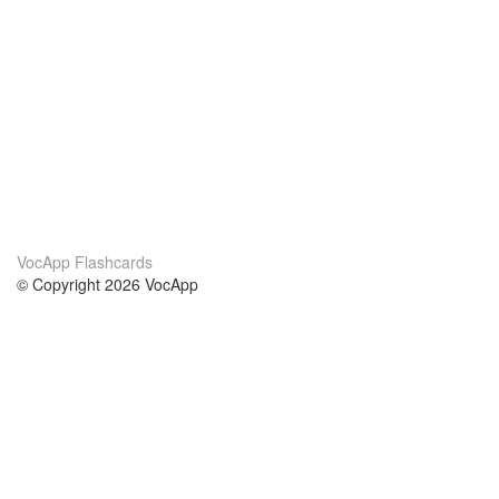
VocApp Flashcards
© Copyright 2026 VocApp
02-798 Mielczarskiego 8/58
Warsaw, Poland (EU)