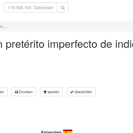
n...
n pretérito imperfecto de indi
en
Drucken
spielen
überprüfen
Antworten