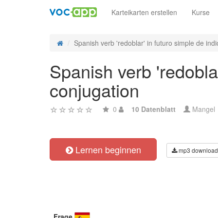
Karteikarten erstellen
Kurse
Spanish verb 'redoblar' in futuro simple de indic
Spanish verb 'redoblar
conjugation
0
10 Datenblatt
Mangel
Lernen beginnen
mp3 download
Frage