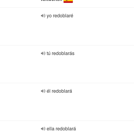
yo redoblaré
tú redoblarás
él redoblará
ella redoblará