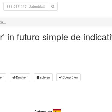
a...
' in futuro simple de indicat
en
Drucken
spielen
überprüfen
Antworten