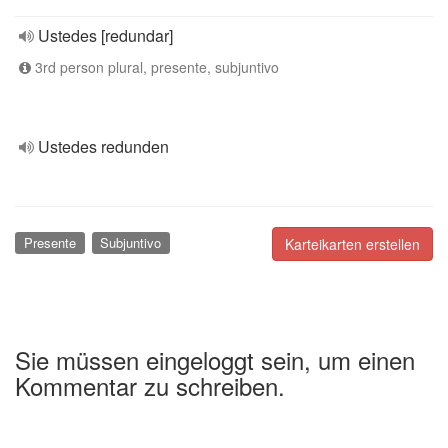
Ustedes [redundar]
3rd person plural, presente, subjuntivo
Ustedes redunden
Presente
Subjuntivo
Karteikarten erstellen
Sie müssen eingeloggt sein, um einen
Kommentar zu schreiben.