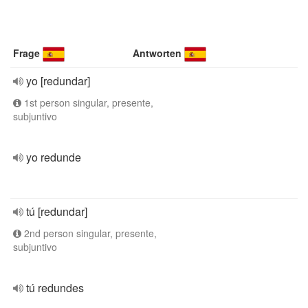
Frage
Antworten
yo [redundar]
1st person singular, presente,
subjuntivo
yo redunde
tú [redundar]
2nd person singular, presente,
subjuntivo
tú redundes