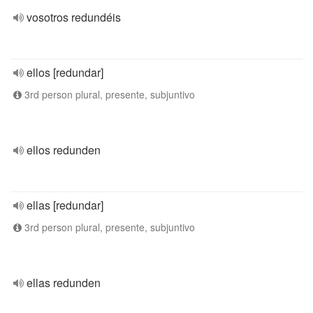
vosotros redundéis
ellos [redundar]
3rd person plural, presente, subjuntivo
ellos redunden
ellas [redundar]
3rd person plural, presente, subjuntivo
ellas redunden