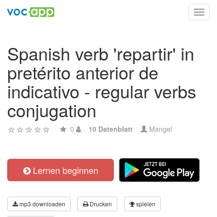
Toggl
navig
Spanish verb 'repartir' in
pretérito anterior de
indicativo - regular verbs
conjugation
0
10 Datenblatt
Mangel
Lernen beginnen
mp3 downloaden
Drucken
spielen