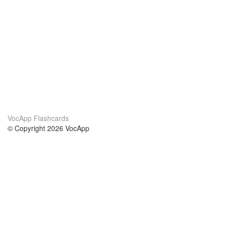
VocApp Flashcards
© Copyright 2026 VocApp
02-798 Mielczarskiego 8/58
Warsaw, Poland (EU)