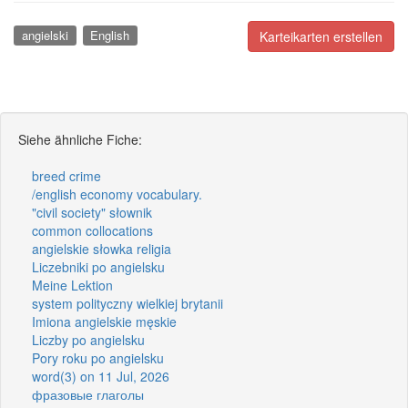
angielski
English
Karteikarten erstellen
Siehe ähnliche Fiche:
breed crime
/english economy vocabulary.
"civil society" słownik
common collocations
angielskie słowka religia
Liczebniki po angielsku
Meine Lektion
system polityczny wielkiej brytanii
Imiona angielskie męskie
Liczby po angielsku
Pory roku po angielsku
word(3) on 11 Jul, 2026
фразовые глаголы