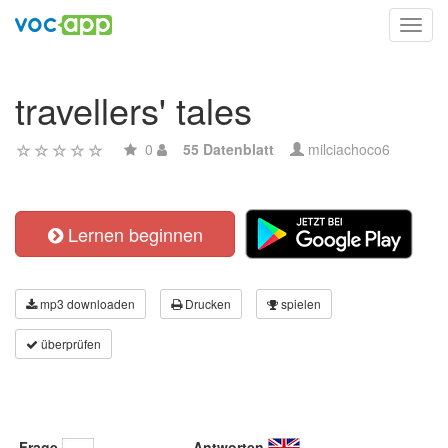
Toggl
navig
travellers' tales
0
55 Datenblatt
milciachoco6
Lernen beginnen
mp3 downloaden
Drucken
spielen
überprüfen
Frage
Antworten