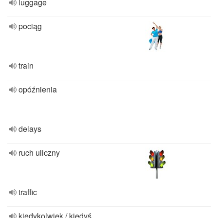
luggage
pociąg
train
opóźnienia
delays
ruch uliczny
traffic
kiedykolwiek / kiedyś