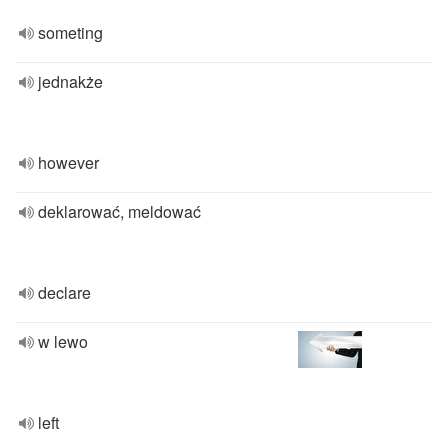
someting
jednakże
however
deklarować, meldować
declare
w lewo
left