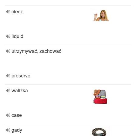
ciecz
liquid
utrzymywać, zachować
preserve
walizka
case
gady