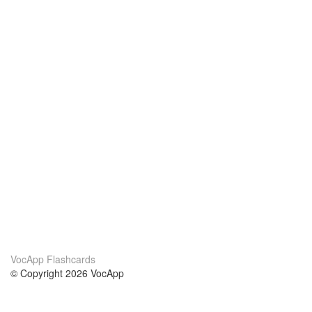
VocApp Flashcards
© Copyright 2026 VocApp
02-798 Mielczarskiego 8/58