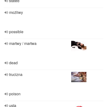
stated
możliwy
possible
martwy / martwa
dead
trucizna
poison
usta