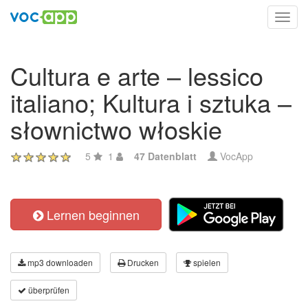
Toggl
navig
Cultura e arte – lessico
italiano; Kultura i sztuka –
słownictwo włoskie
5
1
47 Datenblatt
VocApp
Lernen beginnen
mp3 downloaden
Drucken
spielen
überprüfen