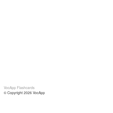
VocApp Flashcards
© Copyright 2026 VocApp
02-798 Mielczarskiego 8/58
Warsaw, Poland (EU)