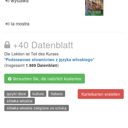
wystawa
la mostra
+40 Datenblatt
Die Lektion ist Teil des Kurses
"
Podstawowe słownictwo z języka włoskiego
"
(Insgesamt
1.989 Datenblatt
)
Versuchen Sie, die natürlich kostenlos
języki obce
kultura
italiano
Karteikarten erstellen
słówka włoskie
słówka włoskie związane ze sztuką