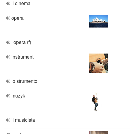
il cinema
opera
l'opera (f)
instrument
lo strumento
muzyk
il musicista