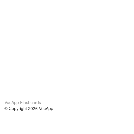
VocApp Flashcards
© Copyright 2026 VocApp
02-798 Mielczarskiego 8/58
Warsaw, Poland (EU)