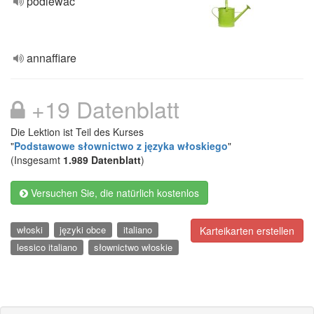
podlewać
annaffiare
+19 Datenblatt
Die Lektion ist Teil des Kurses
"
Podstawowe słownictwo z języka włoskiego
"
(Insgesamt
1.989 Datenblatt
)
Versuchen Sie, die natürlich kostenlos
włoski
języki obce
italiano
Karteikarten erstellen
lessico italiano
słownictwo włoskie