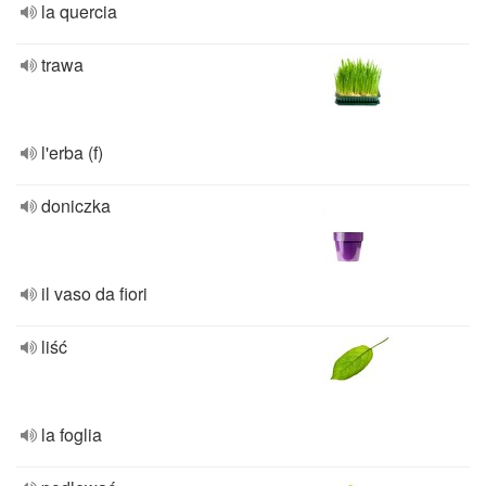
la quercia
trawa
l'erba (f)
doniczka
il vaso da fiori
liść
la foglia