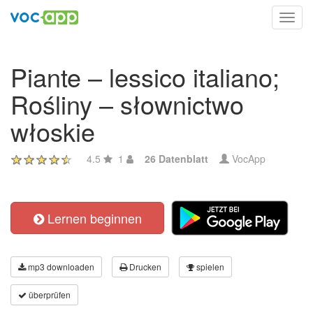
Toggl
navig
Piante – lessico italiano;
Rośliny – słownictwo
włoskie
4.5
1
26 Datenblatt
VocApp
Lernen beginnen
mp3 downloaden
Drucken
spielen
überprüfen