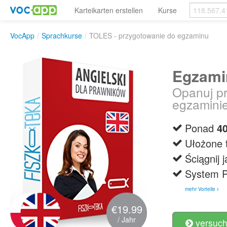
Karteikarten erstellen
Kurse
VocApp
/
Sprachkurse
/
TOLES - przygotowanie do egzaminu
Egzami
Opanuj pr
egzaminie
Ponad
4
Ułożone t
Ściągnij 
System P
mehr Vorteile
€19.99
/ Jahr
versuch