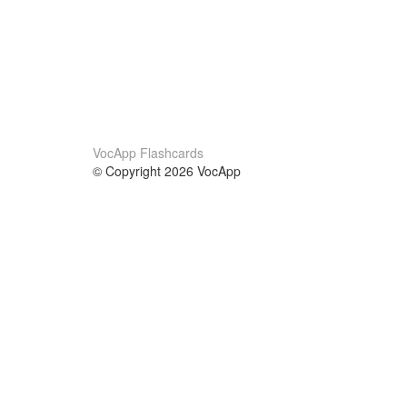
VocApp Flashcards
© Copyright 2026 VocApp
02-798 Mielczarskiego 8/58
Warsaw, Poland (EU)