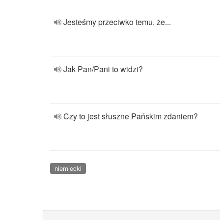
Jesteśmy przeciwko temu, że...
Jak Pan/Pani to widzi?
Czy to jest słuszne Pańskim zdaniem?
niemiecki