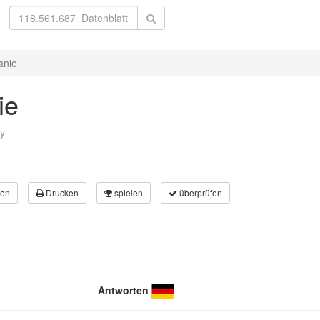
anie
ie
ny
en
Drucken
spielen
überprüfen
Antworten