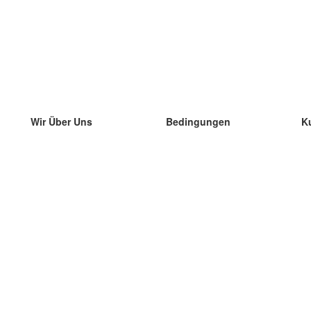
Wir Über Uns
Bedingungen
K
unser Team
100% Garantie
di
Blog
Datenschutzrichtlinie
di
Vorschriften
di
In Kontakt Treten
BIPR
di
kontaktieren
di
Mehr
di
Hilfe
neue Download
Häufig gestellte Fragen
einige Blogs
Katalog