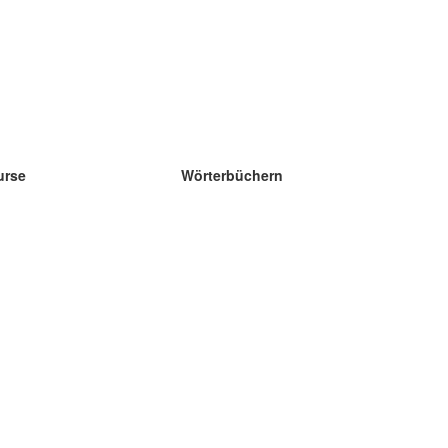
urse
Wörterbüchern
e Wissenschaft Englisch
e Wissenschaft Spanisch
e Wissenschaft Französisch
e Wissenschaft Russisch
e Wissenschaft Norwegisch
e Wissenschaft Schwedisch