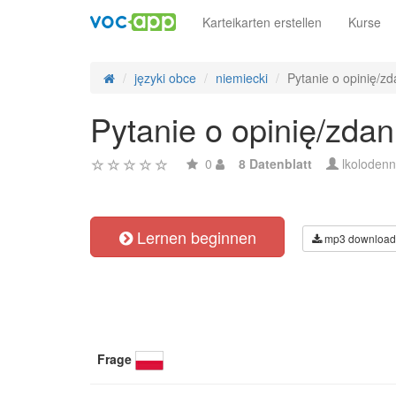
Karteikarten erstellen
Kurse
języki obce
niemiecki
Pytanie o opinię/zd
Pytanie o opinię/zdan
0
8 Datenblatt
lkoloden
Lernen beginnen
mp3 download
Frage