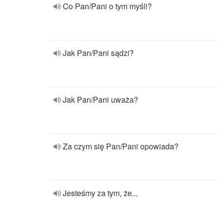
Co Pan/Pani o tym myśli?
Jak Pan/Pani sądzi?
Jak Pan/Pani uważa?
Za czym się Pan/Pani opowiada?
Jesteśmy za tym, że...