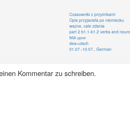
Czasowniki z przyimkami
Opis przyjaciela po niemiecku
wazne, cale zdania
part 2 b1.1-b1.2 verbs and noun
Мій урок
dea=utsch
01.07.-10.07., German
 einen Kommentar zu schreiben.