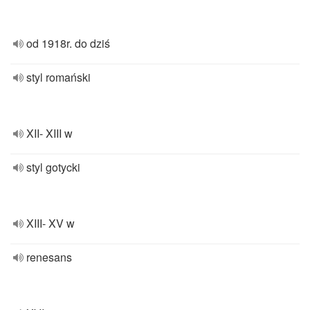
od 1918r. do dziś
styl romański
XII- XIII w
styl gotycki
XIII- XV w
renesans