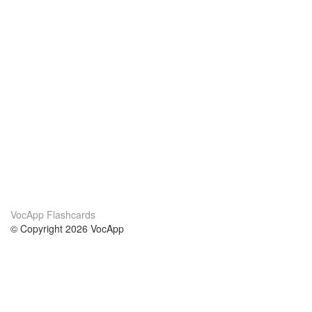
VocApp Flashcards
© Copyright 2026 VocApp
02-798 Mielczarskiego 8/58
Warsaw, Poland (EU)