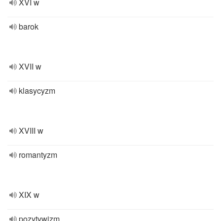
XVI w
barok
XVII w
klasycyzm
XVIII w
romantyzm
XIX w
pozytywizm